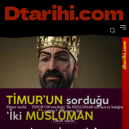
Timur tarihi
TİMUR'UN sorduğu 'İki MÜSLÜMAN savaşırsa hangisi
şehittir?' sorusuna İBN...
TIMUR TARIHI