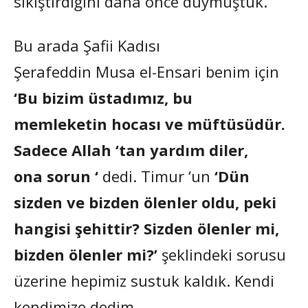
sıkıştırdığını daha önce duymuştuk.
Bu arada Şafii Kadısı
Şerafeddin Musa el-Ensari benim için
‘Bu bizim üstadımız, bu
memleketin hocası ve müftüsüdür.
Sadece Allah ‘tan yardım diler,
ona sorun ‘
dedi. Timur ‘un
‘Dün
sizden ve bizden ölenler oldu, peki
hangisi şehittir? Sizden ölenler mi,
bizden ölenler mi?’
şeklindeki sorusu
üzerine hepimiz sustuk kaldık. Kendi
kendimize dedim.