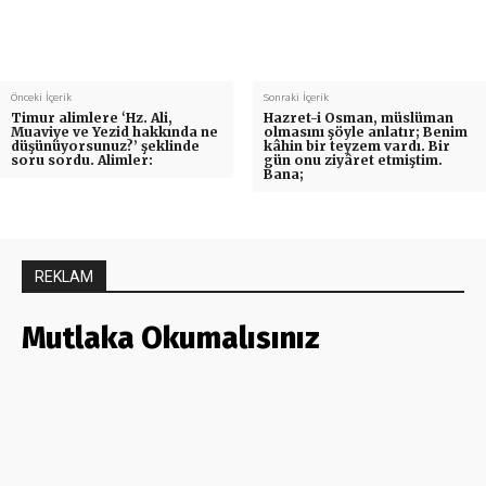
Önceki İçerik
Sonraki İçerik
Timur alimlere ‘Hz. Ali,
Hazret-i Osman, müslüman
Muaviye ve Yezid hakkında ne
olmasını şöyle anlatır; Benim
düşünüyorsunuz?’ şeklinde
kâhin bir teyzem vardı. Bir
soru sordu. Alimler:
gün onu ziyâret etmiştim.
Bana;
REKLAM
Mutlaka Okumalısınız