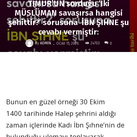
TİMUR’UN sorduğu ‘İki
MÜSLÜMAN savaşırsa hangisi
şehittir?’ sorusuna İBN ŞIHNE şu
cevabı vermiştir:
-
By
ADMIN
24703
OCAK 15, 2026
0
Bunun en güzel örneği 30 Ekim
1400 tarihinde Halep şehrini aldığı
zaman içlerinde Kadı İbn Şıhne’nin de
bulunduğu ulemayı toplayarak