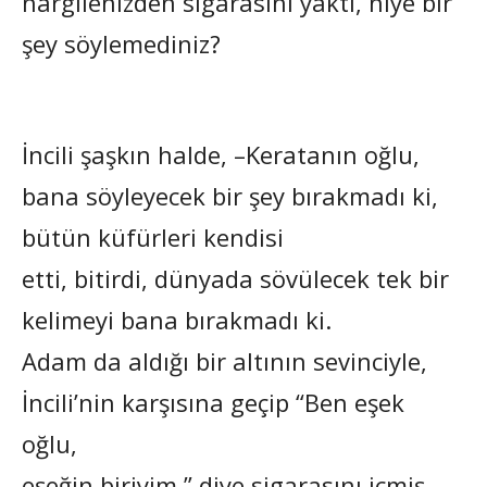
nargilenizden sigarasını yaktı, niye bir
şey söylemediniz?
İncili şaşkın halde, –Keratanın oğlu,
bana söyleyecek bir şey bırakmadı ki,
bütün küfürleri kendisi
etti, bitirdi, dünyada sövülecek tek bir
kelimeyi bana bırakmadı ki.
Adam da aldığı bir altının sevinciyle,
İncili’nin karşısına geçip “Ben eşek
oğlu,
eşeğin biriyim.” diye sigarasını içmiş