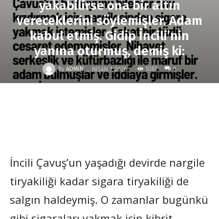
yakabilirse ona bir altın
vereceklerini söylemişler. Adam
kabul etmiş. Gidip İncili’nin
yanına oturmuş, demiş ki:
-
By
ADMIN
5367
NISAN 7, 2026
0
İncili Çavuş’un yaşadığı devirde nargile
tiryakiliği kadar sigara tiryakiliği de
salgın haldeymiş. O zamanlar bugünkü
gibi sigaraları yakmak için kibrit