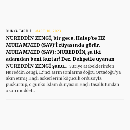
DÜNYA TARIHI
MART 10, 2023
NUREDDİN ZENGİ, bir gece, Halep’te HZ
MUHAMMED (SAV)’İ rüyasında görür.
MUHAMMED (SAV): NUREDDİN, şu iki
adamdan beni kurtar! Der. Dehşetle uyanan
NUREDDİN ZENGİ şunu...
Suriye atabeklerinden
Nureddin Zengi, 12'nci asrın sonlarına doğru Ortadoğu'ya
akın etmiş Haçlı askerlerini küçücük ordusuyla
püskürtüp, o günkü İslam dünyasını Haçlı tasallutundan
uzun müddet...