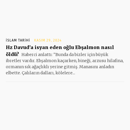
İSLAM TARIHI
KASIM 29, 2024
Hz Davud’a isyan eden oğlu Ebşalmon nasıl
öldü?
Haberci anlattı: ''Bunda da bizler için büyük
ibretler vardır. Ebşalmon kaçarken, bineği, arzusu hilafina,
ormanın sık ağaçlıklı yerine gitmiş. Manasını anladın
elbette. Çalıların dalları, kölelere...