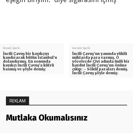
Önceki İçerik
Sonraki İçerik
İncili Çavuş bir kayıkçıyı
İncili Çavuş’un yanında yüklü
kandırarak bütün İstanbul’u
miktarda para varmış. O
dolandırmış. En sonunda
yörelerde Çivi adında ünlü bir
kayıkçı İncili Çavuş’a küfrü
haydut İncili Çavuş’un önüne
basmış ve şöyle demiş:
çıkıp: – Sökül paraları demiş.
İncili Çavuş şöyle demiş:
REKLAM
Mutlaka Okumalısınız