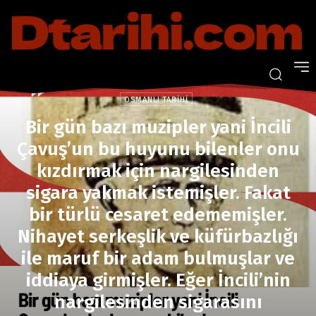
Osmanlı tarihi
Bir gün bazı muzipler yani İncili Çavuş'un bu huyunu...
OSMANLI TARIHI
Bir gün bazı muzipler yani İncili
Çavuş’un bu huyunu bilenler onu
kızdırmak için nargilesinden
sigara yakmak istemişler. Fakat
bir türlü cesaret edememişler.
Nihayet serkeşlik ve küfürbazlığı
ile maruf bir adam bulmuşlar ve
iddiaya girmişler. Eğer İncili’nin
nargilesinden sigarasını