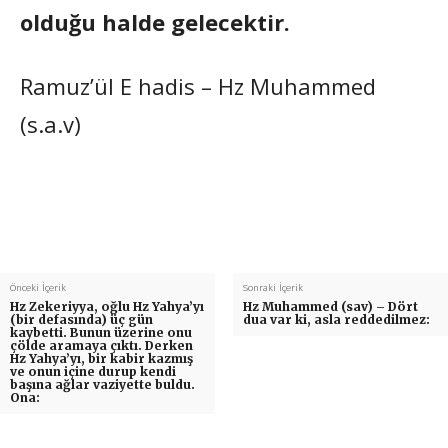
olduğu halde gelecektir.
Ramuz’ül E hadis – Hz Muhammed
(s.a.v)
Önceki İçerik
Sonraki İçerik
Hz Zekeriyya, oğlu Hz Yahya’yı
Hz Muhammed (sav) – Dört
(bir defasında) üç gün
dua var ki, asla reddedilmez:
kaybetti. Bunun üzerine onu
çölde aramaya çıktı. Derken
Hz Yahya’yı, bir kabir kazmış
ve onun içine durup kendi
başına ağlar vaziyette buldu.
Ona: