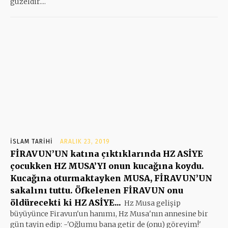
güzeldir....
İSLAM TARIHI
ARALIK 23, 2019
FİRAVUN’UN katına çıktıklarında HZ ASİYE
çocukken HZ MUSA’YI onun kucağına koydu.
Kucağına oturmaktayken MUSA, FİRAVUN’UN
sakalını tuttu. Öfkelenen FİRAVUN onu
öldürecekti ki HZ ASİYE...
Hz Musa gelişip
büyüyünce Firavun'un hanımı, Hz Musa'nın annesine bir
gün tayin edip: -'Oğlumu bana getir de (onu) göreyim!'