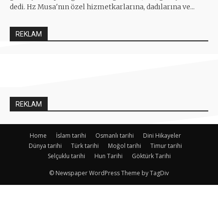
dedi. Hz Musa'nın özel hizmetkarlarına, dadılarına ve...
REKLAM
REKLAM
Home
İslam tarihi
Osmanlı tarihi
Dini Hikayeler
Dünya tarihi
Türk tarihi
Moğol tarihi
Timur tarihi
Selçuklu tarihi
Hun Tarihi
Göktürk Tarihi
© Newspaper WordPress Theme by TagDiv