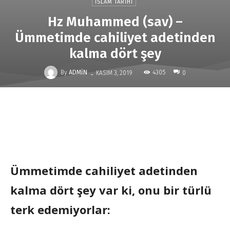
İSLAM TARIHI
Hz Muhammed (sav) –
Ümmetimde cahiliyet adetinden
kalma dört şey
-
By
ADMIN
4305
KASIM 3, 2019
0
Ümmetimde cahiliyet adetinden
kalma dört şey var ki, onu bir türlü
terk edemiyorlar: