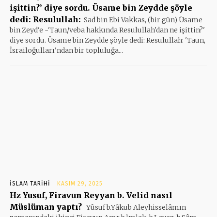
işittin?’ diye sordu. Üsame bin Zeydde şöyle
dedi: Resulullah:
Sad bin Ebi Vakkas, (bir gün) Üsame
bin Zeyd'e -'Taun/veba hakkında Resulullah'dan ne işittin?'
diye sordu. Üsame bin Zeydde şöyle dedi: Resulullah: 'Taun,
İsrailoğulları'ndan bir topluluğa...
İSLAM TARIHI
KASIM 29, 2025
Hz Yusuf, Firavun Reyyan b. Velid nasıl
Müslüman yaptı?
Yûsuf b.Yâkub Aleyhisselâmın