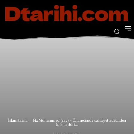
İslam tarihi
Hz Muhammed (sav) - Ümmetimde cahiliyet adetinden
kalma dört...