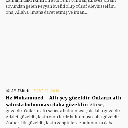
zamanındaki ikinci Firavun Amr b.lmlak, b.Lavez, b.Sâm
soyundan gelen Reyyan b.Velîd olup Yûsuf Aleyhisselâm,
onu, Allah'a, imana davet etmiş ve iman...
İSLAM TARIHI
MART 29, 2019
Hz Muhammed – Altı şey güzeldir. Onların altı
şahısta bulunması daha güzeldir:
Altı şey
güzeldir. Onların altı şahısta bulunması çok daha güzeldir.
Adalet güzeldir, lakin emirlerde bulunması daha güzeldir.
Cömertlik güzeldir, lakin zenginlerde bulunması daha