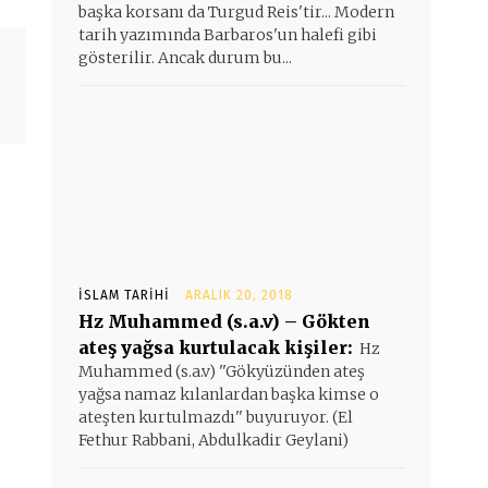
başka korsanı da Turgud Reis'tir... Modern
tarih yazımında Barbaros'un halefi gibi
gösterilir. Ancak durum bu...
İSLAM TARIHI
ARALIK 20, 2018
Hz Muhammed (s.a.v) – Gökten
ateş yağsa kurtulacak kişiler:
Hz
Muhammed (s.a.v) ''Gökyüzünden ateş
yağsa namaz kılanlardan başka kimse o
ateşten kurtulmazdı'' buyuruyor. (El
Fethur Rabbani, Abdulkadir Geylani)