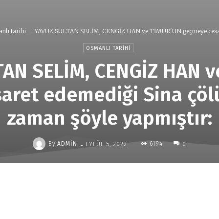
nlı tarihi
YAVUZ SULTAN SELİM, CENGİZ HAN ve TİMUR'UN geçmeye cesar
OSMANLI TARIHI
AN SELİM, CENGİZ HAN 
aret edemediği Sina çö
zaman şöyle yapmıştır:
-
By
ADMIN
6194
EYLÜL 5, 2022
0
Paylaş