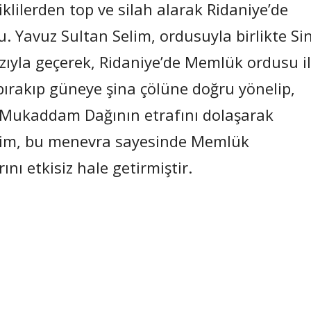
lilerden top ve silah alarak Ridaniye’de
. Yavuz Sultan Selim, ordusuyla birlikte Si
ızıyla geçerek, Ridaniye’de Memlük ordusu i
bırakıp güneye şina çölüne doğru yönelip,
l-Mukaddam Dağının etrafını dolaşarak
lim, bu menevra sayesinde Memlük
nı etkisiz hale getirmiştir.
Paylaş