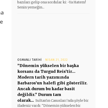
bazıları gelip ona sordular ki: -Ya Hatem!
Senin yemeğin...
na
le
OSMANLI TARIHI
NISAN 21, 2022
”Dönemin yükselen bir başka
korsanı da Turgud Reis’tir…
Modern tarih yazımında
Barbaros’un halefi gibi gösterilir.
Ancak durum bu kadar basit
değildir.” Durum tam
olarak...
Sultan'ın Casusları'nda şöyle bir
ifadeniz vardı: ''Dönemin yükselen bir