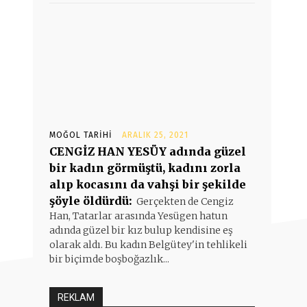
MOĞOL TARIHI
ARALIK 25, 2021
CENGİZ HAN YESÜY adında güzel
bir kadın görmüştü, kadını zorla
alıp kocasını da vahşi bir şekilde
şöyle öldürdü:
Gerçekten de Cengiz
Han, Tatarlar arasında Yesügen hatun
adında güzel bir kız bulup kendisine eş
olarak aldı. Bu kadın Belgütey'in tehlikeli
bir biçimde boşboğazlık...
REKLAM