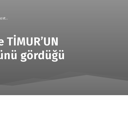
et...
ve TİMUR’UN
lünü gördüğü