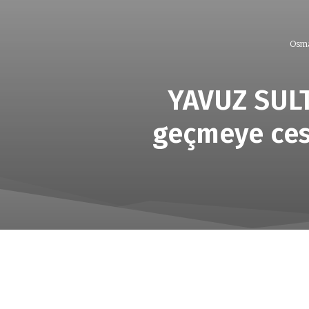
Osma
YAVUZ SULT
geçmeye ces