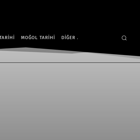
TARIHI
MOĞOL TARIHI
DIĞER