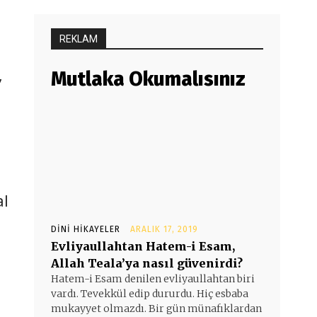
REKLAM
,
Mutlaka Okumalısınız
al
DINI HIKAYELER
ARALIK 17, 2019
Evliyaullahtan Hatem-i Esam,
Allah Teala’ya nasıl güvenirdi?
Hatem-i Esam denilen evliyaullahtan biri
vardı. Tevekkül edip dururdu. Hiç esbaba
mukayyet olmazdı. Bir gün münafıklardan