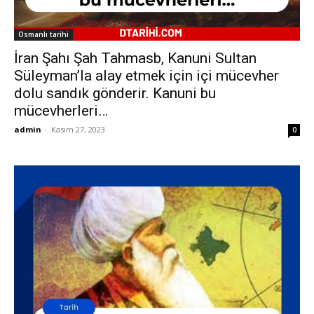
Osmanlı tarihi
İran Şahı Şah Tahmasb, Kanuni Sultan
Süleyman’la alay etmek için içi mücevher
dolu sandık gönderir. Kanuni bu
mücevherleri…
admin
-
Kasım 27, 2023
0