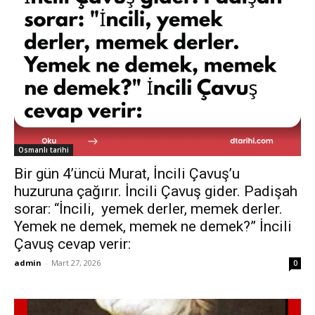
Osmanlı tarihi
Bir gün 4’üncü Murat, İncili Çavuş’u
huzuruna çağırır. İncili Çavuş gider. Padişah
sorar: “İncili, yemek derler, memek derler.
Yemek ne demek, memek ne demek?” İncili
Çavuş cevap verir:
admin
-
Mart 27, 2026
0