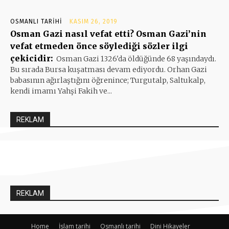
OSMANLI TARIHI
KASIM 26, 2019
Osman Gazi nasıl vefat etti? Osman Gazi’nin
vefat etmeden önce söylediği sözler ilgi
çekicidir:
Osman Gazi 1326'da öldüğünde 68 yaşındaydı.
Bu sırada Bursa kuşatması devam ediyordu. Orhan Gazi
babasının ağırlaştığını öğrenince; Turgutalp, Saltukalp,
kendi imamı Yahşi Fakih ve...
REKLAM
REKLAM
Home
İslam tarihi
Osmanlı tarihi
Dini Hikayeler