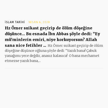
İSLAM TARIHI
NISAN 6, 2020
Hz Ömer suikast geçirip de ölüm döşeğine
düşünce… Bu esnada İbn Abbas şöyle dedi: ”Ey
mü’minlerin emiri, niye korkuyorsun? Allah
sana nice fetihler ...
Hz Ömer suikast geçirip de ölüm
döşeğine düşünce oğluna şöyle dedi: ''Yazık bana! Çabuk
yanağımı yere değdir, anasız kalasıca! O bana merhamet
etmezse yazık bana,...