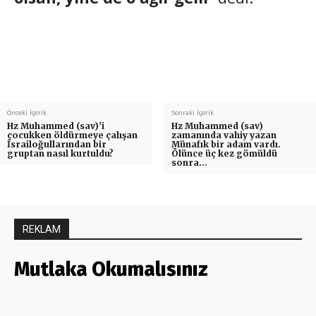
Önceki İçerik
Sonraki İçerik
Hz Muhammed (sav)’i
Hz Muhammed (sav)
çocukken öldürmeye çalışan
zamanında vahiy yazan
İsrailoğullarından bir
Münafık bir adam vardı.
gruptan nasıl kurtuldu?
Ölünce üç kez gömüldü
sonra…
REKLAM
Mutlaka Okumalısınız