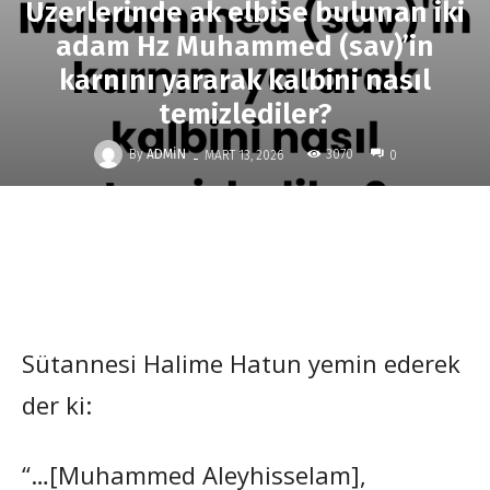
Üzerlerinde ak elbise bulunan iki
adam Hz Muhammed (sav)’in
karnını yararak kalbini nasıl
temizlediler?
-
By
ADMIN
3070
MART 13, 2026
0
Sütannesi Halime Hatun yemin ederek
der ki:
“…[Muhammed Aleyhisselam],