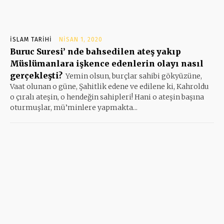
İSLAM TARIHI
NISAN 1, 2020
Buruc Suresi’ nde bahsedilen ateş yakıp
Müslümanlara işkence edenlerin olayı nasıl
gerçekleşti?
Yemin olsun, burçlar sahibi gökyüzüne,
Vaat olunan o güne, Şahitlik edene ve edilene ki, Kahroldu
o çıralı ateşin, o hendeğin sahipleri! Hani o ateşin başına
oturmuşlar, mü’minlere yapmakta...