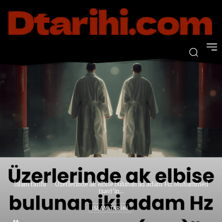
İslam tarihi
Üzerlerinde ak elbise bulunan iki adam Hz Muhammed
(sav)'in...
İSLAM TARIHI