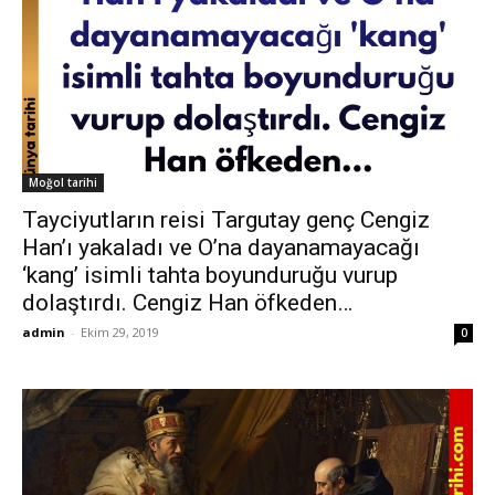
Moğol tarihi
Tayciyutların reisi Targutay genç Cengiz
Han’ı yakaladı ve O’na dayanamayacağı
‘kang’ isimli tahta boyunduruğu vurup
dolaştırdı. Cengiz Han öfkeden…
admin
-
Ekim 29, 2019
0