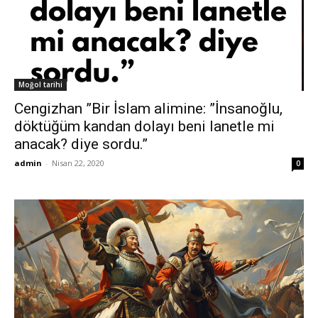
Moğol tarihi
Cengizhan ”Bir İslam alimine: ”İnsanoğlu,
döktüğüm kandan dolayı beni lanetle mi
anacak? diye sordu.”
admin
-
Nisan 22, 2020
0