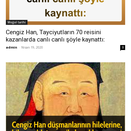
Moğol tarihi
Cengiz Han, Tayciyutların 70 reisini
kazanlarda canlı canlı şöyle kaynattı:
admin
-
Nisan 19, 2020
0