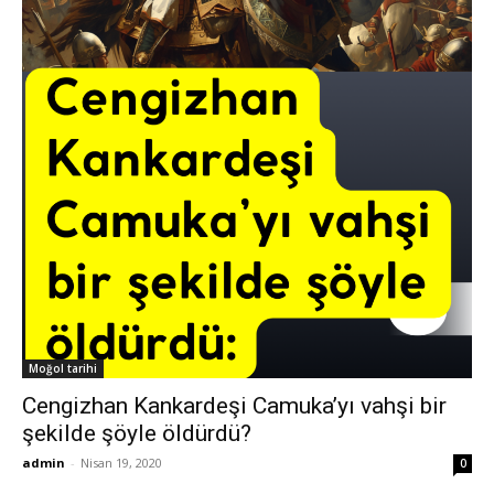
Moğol tarihi
Cengizhan Kankardeşi Camuka’yı vahşi bir
şekilde şöyle öldürdü?
admin
-
Nisan 19, 2020
0