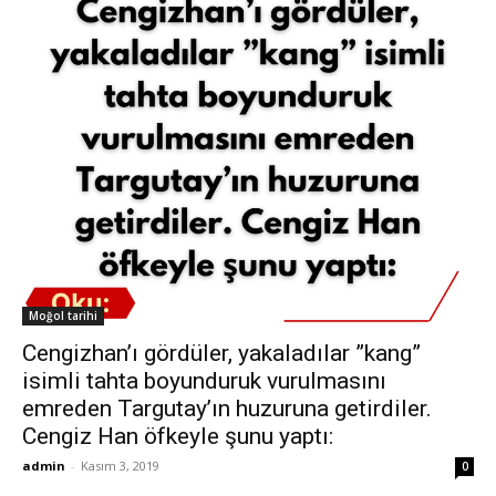
Moğol tarihi
Cengizhan’ı gördüler, yakaladılar ”kang”
isimli tahta boyunduruk vurulmasını
emreden Targutay’ın huzuruna getirdiler.
Cengiz Han öfkeyle şunu yaptı:
admin
-
Kasım 3, 2019
0