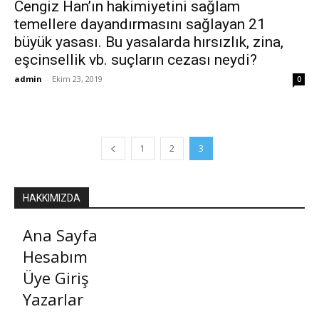
Cengiz Han’ın hakimiyetini sağlam
temellere dayandırmasını sağlayan 21
büyük yasası. Bu yasalarda hırsızlık, zina,
eşcinsellik vb. suçların cezası neydi?
admin
-
Ekim 23, 2019
0
1
2
3
HAKKIMIZDA
Ana Sayfa
Hesabım
Üye Giriş
Yazarlar