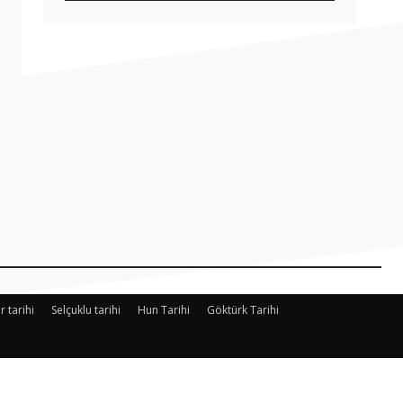
r tarihi
Selçuklu tarihi
Hun Tarihi
Göktürk Tarihi