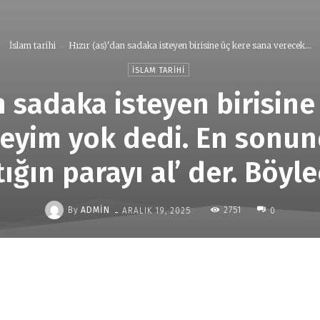
İslam tarihi
Hızır (as)'dan sadaka isteyen birisine üç kere sana verecek...
İSLAM TARIHI
n sadaka isteyen birisin
şeyim yok dedi. En sonun
ığın parayı al’ der. Böyle
-
By
ADMIN
2751
ARALIK 19, 2025
0
Paylaş