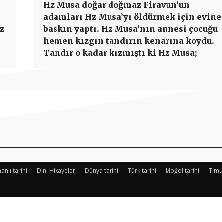
Hz Musa doğar doğmaz Firavun’un
adamları Hz Musa’yı öldürmek için evine
Hz
baskın yaptı. Hz Musa’nın annesi çocuğu
hemen kızgın tandırın kenarına koydu.
Tandır o kadar kızmıştı ki Hz Musa;
Paylaş
nlı tarihi
Dini Hikayeler
Dünya tarihi
Türk tarihi
Moğol tarihi
Timu