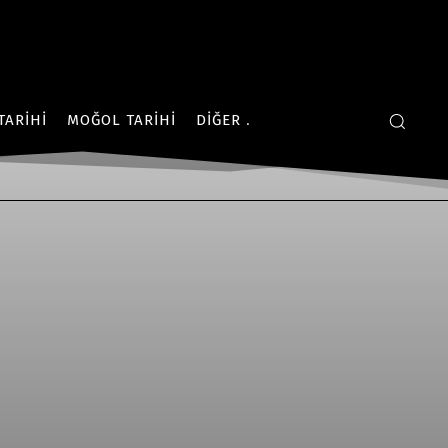
TARIHI
MOĞOL TARIHI
DIĞER