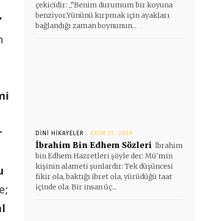
çekicidir: _”Benim durumum bir koyuna
benziyor.Yününü kırpmak için ayakları
”
bağlandığı zaman boynunun...
h
mi
r
DINI HIKAYELER
EKIM 25, 2019
İbrahim Bin Edhem Sözleri
İbrahim
bin Edhem Hazretleri şöyle der: Mü'min
kişinin alameti şunlardır: Tek düşüncesi
u
fikir ola, baktığı ibret ola, yürüdüğü taat
e;
içinde ola. Bir insan üç...
l