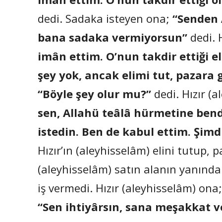
dedi. Sadaka isteyen ona;
“Senden A
bana sadaka vermiyorsun”
dedi. 
imân ettim. O’nun takdir ettiği 
şey yok, ancak elimi tut, pazara g
“Böyle şey olur mu?”
dedi. Hızır (a
sen, Allahü teâlâ hürmetine bend
istedin. Ben de kabul ettim. Şimd
Hızır’ın (aleyhisselâm) elini tutup, 
(aleyhisselâm) satın alanın yanında 
iş vermedi. Hızır (aleyhisselâm) ona
“Sen ihtiyârsın, sana meşakkat 