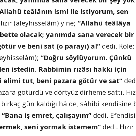
llahü teâlânın ismi ile istiyorum, sen
Hızır (aleyhisselâm) yine;
“Allahü teâlâya
elbette olacak; yanımda sana verecek bir
ötür ve beni sat (o parayı) al”
dedi. Köle;
leyhisselâm);
“Doğru söylüyorum. Çünkü
en istedin. Rabbimin rızâsı hakkı için
i elimi tut, beni pazara götür ve sat”
ded
pazara götürdü ve dörtyüz dirheme sattı. Hız
birkaç gün kaldığı hâlde, sâhibi kendisine b
;
“Bana iş emret, çalışayım”
dedi. Efendisi
vermek, seni yormak istemem”
dedi. Hızır