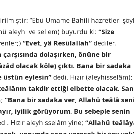
irilmiştir: “Ebü Ümame Bahili hazretleri şöy
ahü aleyhi ve sellem) buyurdu ki:
“Size
yenler;)
“Evet, yâ Resülallah”
dediler.
ın çarşısında dolaşırken, önüne bir
âzâd olacak köle) çıktı. Bana bir sadaka
e üstün eylesin”
dedi. Hızır (aleyhisselâm);
eâlânın takdir ettiği elbette olacak. Sa
m;
“Bana bir sadaka ver, Allahü teâlâ sen
ayır, iyilik görüyorum. Bu sebeple senin
di. Hızır aleyhisselâm yine;
“Allahü teâlây
olacak, yanımda sana verecek bir şey yok