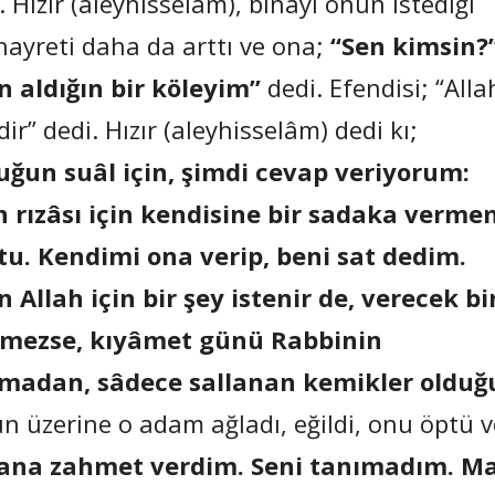
Hızır (aleyhisselâm), binâyı onun istediği
 hayreti daha da arttı ve ona;
“Sen kimsin?
n aldığın bir köleyim”
dedi. Efendisi; “Alla
r” dedi. Hızır (aleyhisselâm) dedi kı;
ğun suâl için, şimdi cevap veriyorum:
in rızâsı için kendisine bir sadaka verme
tu. Kendimi ona verip, beni sat dedim.
Allah için bir şey istenir de, verecek bi
ermezse, kıyâmet günü Rabbinin
lmadan, sâdece sallanan kemikler olduğ
nun üzerine o adam ağladı, eğildi, onu öptü v
ana zahmet verdim. Seni tanımadım. Ma