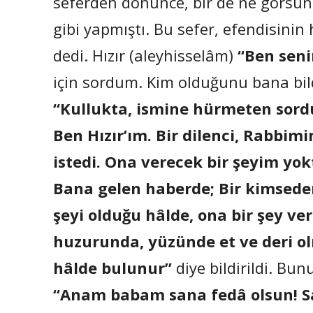
seferden dönünce, bir de ne görsün. 
gibi yapmıştı. Bu sefer, efendisinin
dedi. Hızır (aleyhisselâm)
“Ben seni
için sordum. Kim olduğunu bana bildi
“Kullukta, ismine hürmeten sordu
Ben Hızır’ım. Bir dilenci, Rabbim
istedi. Ona verecek bir şeyim yok
Bana gelen haberde; Bir kimseden 
şeyi olduğu hâlde, ona bir şey v
huzurunda, yüzünde et ve deri o
hâlde bulunur”
diye bildirildi. Bu
“Anam babam sana fedâ olsun! S