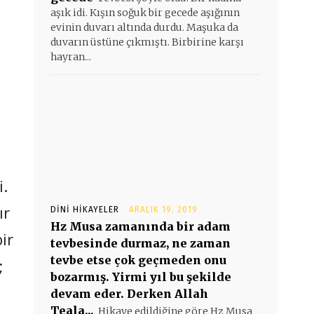
aşık idi. Kışın soğuk bir gecede aşığının
evinin duvarı altında durdu. Maşuka da
duvarın üstüne çıkmıştı. Birbirine karşı
hayran...
i.
ır
DINI HIKAYELER
ARALIK 19, 2019
Hz Musa zamanında bir adam
ir
tevbesinde durmaz, ne zaman
tevbe etse çok geçmeden onu
;
bozarmış. Yirmi yıl bu şekilde
devam eder. Derken Allah
Teala...
Hikaye edildiğine göre Hz Musa