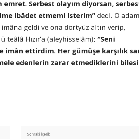
n emret. Serbest olayım diyorsan, serbes
ime ibâdet etmemi isterim”
dedi. O ada
de imâna geldi ve ona dörtyüz altın verip,
ü teâlâ Hızır’a (aleyhisselâm);
“Seni
de imân ettirdim. Her gümüşe karşılık s
ele edenlerin zarar etmediklerini biles
Paylaş
Sonraki İçerik