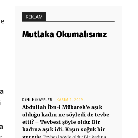
REKLAM
le
Mutlaka Okumalısınız
na
DINI HIKAYELER
KASIM 2, 2019
i
Abdullah İbn-i Mübarek’e aşık
olduğu kadın ne söyledi de tevbe
etti? – Tevbesi şöyle oldu: Bir
a
kadına aşık idi. Kışın soğuk bir
”
gecede
Tevbesi şöyle oldu: Bir kadına