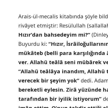
Arais-ül-mecalis kitabında şöyle bild
rivâyet etmiştir: Resülullah (sallall
Hızır’dan bahsedeyim mi?”
(Dinle
Buyurdu ki:
“Hızır, İsrâiloğulların
mükâteb (belli para karşılığında 
ver. Allahü teâlâ seni mübârek v
“Allahü teâlâya inandım, Allahü t
verecek bir şeyim yok”
dedi. Ada
bereketli eylesin. Zirâ yüzünde h
tarafından bir iyilik istiyorum”
de
imân ettim. O’nun takdir ettiği 