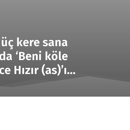
e üç kere sana
da ‘Beni köle
ce Hızır (as)’ı…