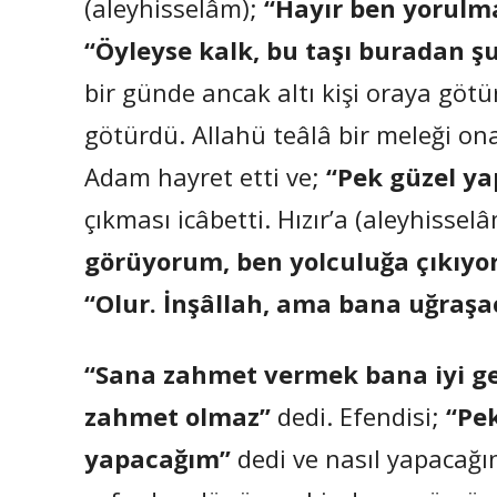
(aleyhisselâm);
“Hayır ben yorulma
“Öyleyse kalk, bu taşı buradan ş
bir günde ancak altı kişi oraya götür
götürdü. Allahü teâlâ bir meleği o
Adam hayret etti ve;
“Pek güzel ya
çıkması icâbetti. Hızır’a (aleyhisselâ
görüyorum, ben yolculuğa çıkıyo
“Olur. İnşâllah, ama bana uğraşac
“Sana zahmet vermek bana iyi g
zahmet olmaz”
dedi. Efendisi;
“Pek
yapacağım”
dedi ve nasıl yapacağını