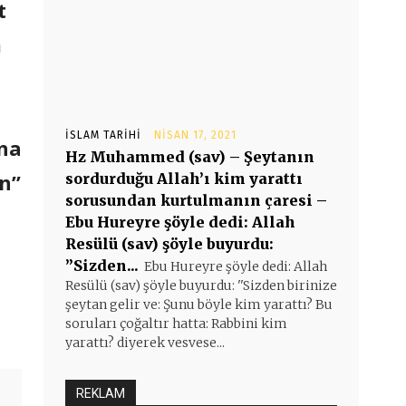
t
m
İSLAM TARIHI
NISAN 17, 2021
ana
Hz Muhammed (sav) – Şeytanın
in”
sordurduğu Allah’ı kim yarattı
sorusundan kurtulmanın çaresi –
Ebu Hureyre şöyle dedi: Allah
Resülü (sav) şöyle buyurdu:
”Sizden...
Ebu Hureyre şöyle dedi: Allah
Resülü (sav) şöyle buyurdu: ''Sizden birinize
şeytan gelir ve: Şunu böyle kim yarattı? Bu
soruları çoğaltır hatta: Rabbini kim
yarattı? diyerek vesvese...
REKLAM