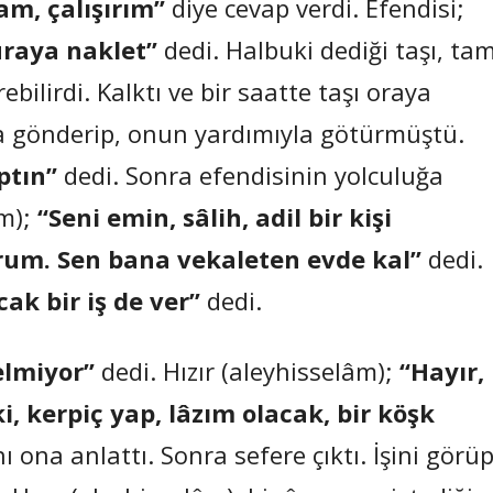
m, çalışırım”
diye cevap verdi. Efendisi;
uraya naklet”
dedi. Halbuki dediği taşı, ta
ebilirdi. Kalktı ve bir saatte taşı oraya
na gönderip, onun yardımıyla götürmüştü.
ptın”
dedi. Sonra efendisinin yolculuğa
m);
“Seni emin, sâlih, adil bir kişi
rum. Sen bana vekaleten evde kal”
dedi.
ak bir iş de ver”
dedi.
elmiyor”
dedi. Hızır (aleyhisselâm);
“Hayır,
i, kerpiç yap, lâzım olacak, bir köşk
 ona anlattı. Sonra sefere çıktı. İşini görüp