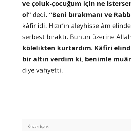
ve çoluk-çocuğum için ne isterse
ol”
dedi.
“Beni bırakmanı ve Rabb
kâfir idi. Hızır’ın aleyhisselâm elin
serbest bıraktı. Bunun üzerine Allah
kölelikten kurtardım. Kâfiri elin
bir altın verdim ki, benimle muâm
diye vahyetti.
Önceki İçerik