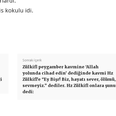
rlardı.
is kokulu idi.
Paylaş
Sonraki İçerik
Zülkifl peygamber kavmine ‘Allah
n
yolunda cihad edin’ dediğinde kavmi Hz
i
Zülkifl’e “Ey Bişr! Biz, hayatı sever, ölümü,
sevmeyiz.” dediler. Hz Zülkifl onlara şunu
dedi: