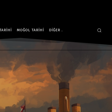
TARIHI
MOĞOL TARIHI
DIĞER