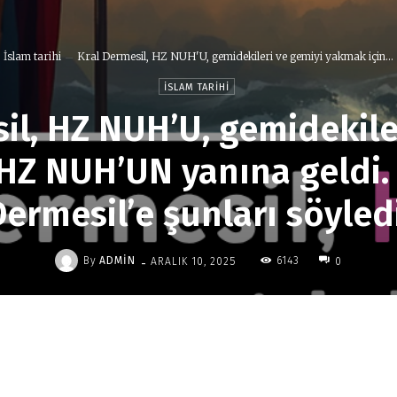
İslam tarihi
Kral Dermesil, HZ NUH'U, gemidekileri ve gemiyi yakmak için...
İSLAM TARIHI
il, HZ NUH’U, gemidekile
HZ NUH’UN yanına geldi.
Dermesil’e şunları söyledi
-
By
ADMIN
6143
ARALIK 10, 2025
0
Paylaş