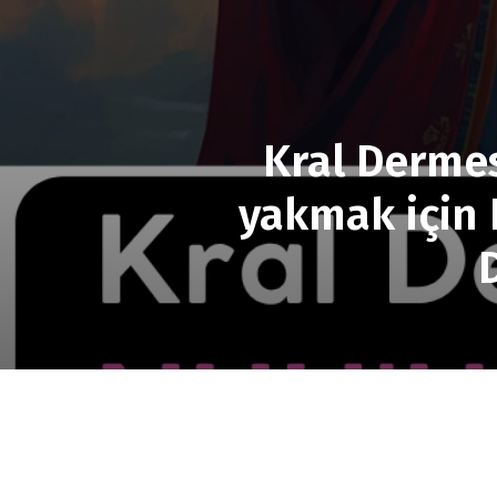
Kral Dermes
yakmak için 