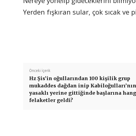
Nereye yönelip gideceklerini bilmiyo
Yerden fışkıran sular, çok sıcak ve p
Önceki İçerik
Hz Şis’in oğullarından 100 kişilik grup
mukaddes dağdan inip Kabiloğulları’nı
yasaklı yerine gittiğinde başlarına hang
felaketler geldi?