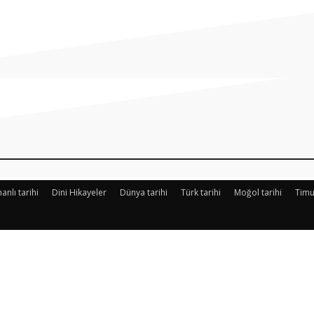
Paylaş
nlı tarihi
Dini Hikayeler
Dünya tarihi
Türk tarihi
Moğol tarihi
Timu