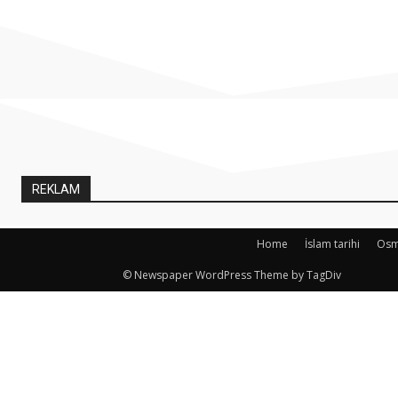
REKLAM
Home
İslam tarihi
Osma
© Newspaper WordPress Theme by TagDiv