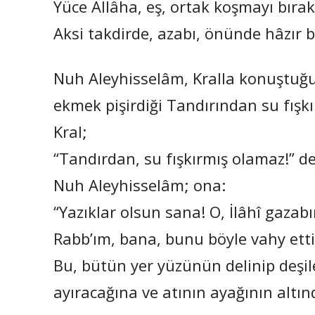
Yüce Allâha, eş, ortak koşmayı bıra
Aksi takdirde, azabı, önünde hâzır b
Nuh Aleyhisselâm, Kralla konuştuğu 
ekmek pişirdiği Tandırından su fışkı
Kral;
“Tandırdan, su fışkırmış olamaz!” de
Nuh Aleyhisselâm; ona:
“Yazıklar olsun sana! O, İlâhî gazabın
Rabb’ım, bana, bunu böyle vahy etti
Bu, bütün yer yüzünün delinip deşile
ayıracağına ve atının ayağının altınd