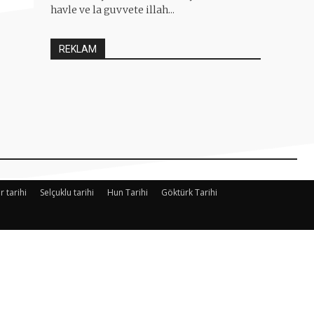
havle ve la guvvete illah...
REKLAM
r tarihi
Selçuklu tarihi
Hun Tarihi
Göktürk Tarihi