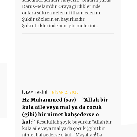
sadedinde şunları vahyetti: ''Onların yurdu
Darus-Selam'dır. Oraya girdiklerinde
onlara şükretmelerini ilham ederim.
Şükür sözlerin en hayırlısıdır.
Şükrettiklerinde beni görmelerini...
İSLAM TARIHI
NISAN 2, 2020
Hz Muhammed (sav) – ”Allah bir
kula aile veya mal ya da çocuk
(gibi) bir nimet bahşederse o
kul:”
Resulullah şöyle buyurdu: ''Allah bir
kula aile veya mal ya da çocuk (gibi) bir
nimet bahşederse o kul: ''Maşallah! La