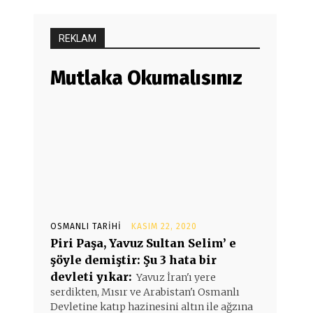
REKLAM
Mutlaka Okumalısınız
OSMANLI TARIHI
KASIM 22, 2020
Piri Paşa, Yavuz Sultan Selim’ e
şöyle demiştir: Şu 3 hata bir
devleti yıkar:
Yavuz İran'ı yere
serdikten, Mısır ve Arabistan'ı Osmanlı
Devletine katıp hazinesini altın ile ağzına