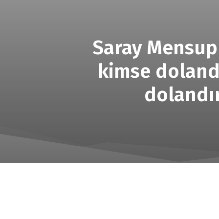
Saray Mensupla
kimse dolandı
dolandır