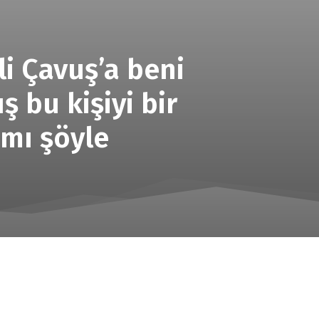
li Çavuş’a beni
 bu kişiyi bir
amı şöyle