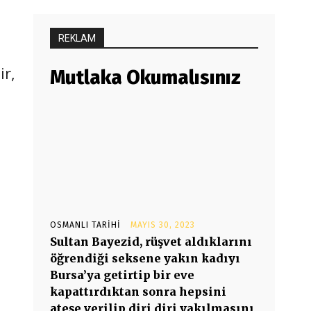
REKLAM
ir,
Mutlaka Okumalısınız
OSMANLI TARIHI
MAYIS 30, 2023
Sultan Bayezid, rüşvet aldıklarını
öğrendiği seksene yakın kadıyı
Bursa’ya getirtip bir eve
kapattırdıktan sonra hepsini
ateşe verilip diri diri yakılmasını