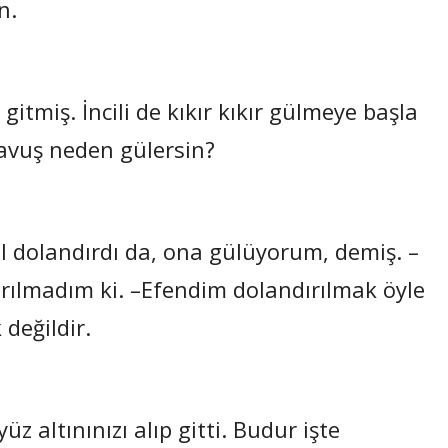
n.
gitmiş. İncili de kıkır kıkır gülmeye başla
avuş neden gülersin?
zel dolandırdı da, ona gülüyorum, demiş. –
rılmadım ki. –Efendim dolandırılmak öyle
 değildir.
üz altınınızı alıp gitti. Budur işte