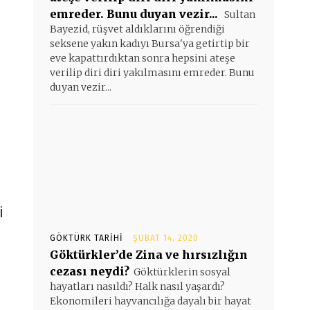
emreder. Bunu duyan vezir...
Sultan
Bayezid, rüşvet aldıklarını öğrendiği
seksene yakın kadıyı Bursa'ya getirtip bir
eve kapattırdıktan sonra hepsini ateşe
verilip diri diri yakılmasını emreder. Bunu
duyan vezir...
i
GÖKTÜRK TARIHI
ŞUBAT 14, 2020
Göktürkler’de Zina ve hırsızlığın
cezası neydi?
Göktürklerin sosyal
hayatları nasıldı? Halk nasıl yaşardı?
Ekonomileri hayvancılığa dayalı bir hayat