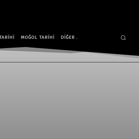
TARIHI
MOĞOL TARIHI
DIĞER