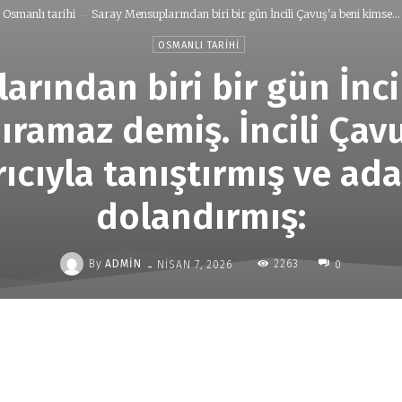
Osmanlı tarihi
Saray Mensuplarından biri bir gün İncili Çavuş'a beni kimse...
OSMANLI TARIHI
rından biri bir gün İnci
ramaz demiş. İncili Çavuş
ıcıyla tanıştırmış ve ad
dolandırmış:
-
By
ADMIN
2263
NISAN 7, 2026
0
Paylaş