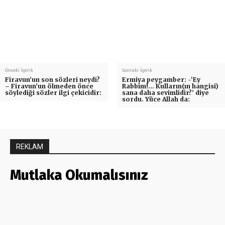
Önceki İçerik
Sonraki İçerik
Firavun’un son sözleri neydi?
Ermiya peygamber: -‘Ey
– Firavun’un ölmeden önce
Rabbim!… Kulların(ın hangisi)
söylediği sözler ilgi çekicidir:
sana daha sevimlidir?’ diye
sordu. Yüce Allah da:
REKLAM
Mutlaka Okumalısınız