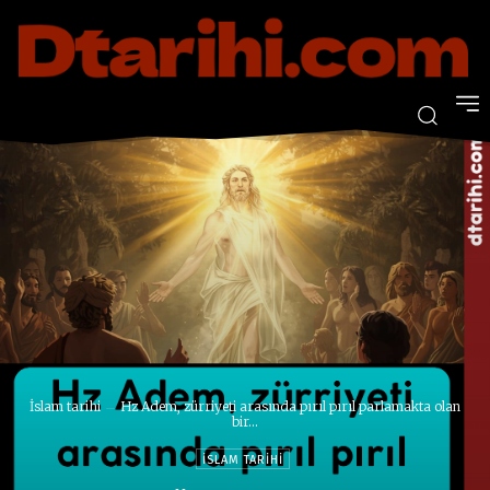
İslam tarihi
Hz Adem, zürriyeti arasında pırıl pırıl parlamakta olan
bir...
İSLAM TARIHI