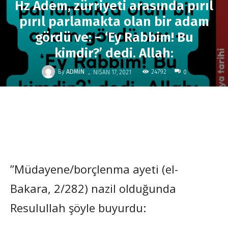
Hz Adem, zürriyeti arasında pırıl
pırıl parlamakta olan bir adam
gördü ve: – ‘Ey Rabbim! Bu
kimdir?’ dedi. Allah:
-
By
ADMIN
24792
NISAN 17, 2021
0
”Müdayene/borçlenma ayeti (el-
Bakara, 2/282) nazil olduğunda
Resulullah şöyle buyurdu: