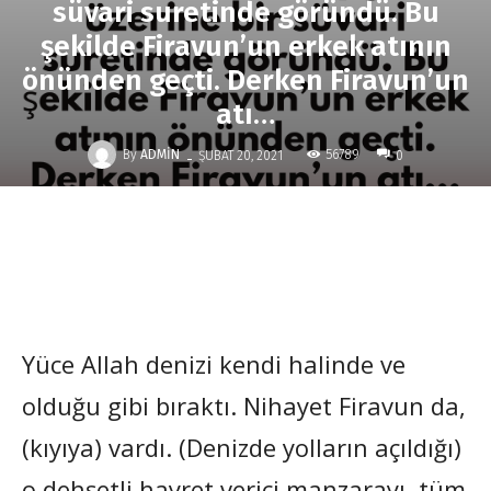
süvari suretinde göründü. Bu
şekilde Firavun’un erkek atının
önünden geçti. Derken Firavun’un
atı…
-
By
ADMIN
56789
ŞUBAT 20, 2021
0
Yüce Allah denizi kendi halinde ve
olduğu gibi bıraktı. Nihayet Firavun da,
(kıyıya) vardı. (Denizde yolların açıldığı)
o dehşetli hayret verici manzarayı, tüm