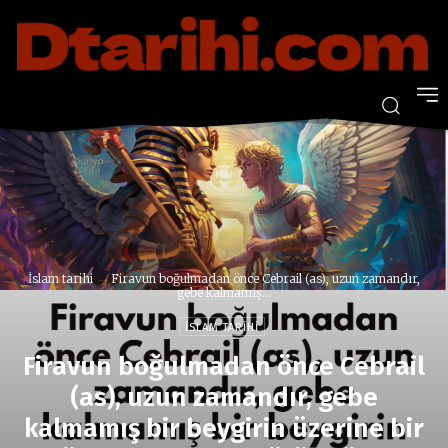
İslam tarihi
Firavun boğulmadan önce Cebrail (as), uzun zamandır,
gebe kalmamış...
İSLAM TARIHI
Firavun boğulmadan önce Cebrail
(as), uzun zamandır, gebe
kalmamış bir beygirin üzerine bir