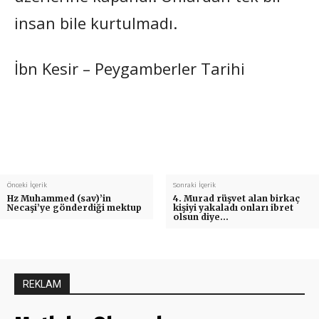
insan bile kurtulmadı.
İbn Kesir – Peygamberler Tarihi
Önceki İçerik
Sonraki İçerik
Hz Muhammed (sav)’in
4. Murad rüşvet alan birkaç
Necaşi’ye gönderdiği mektup
kişiyi yakaladı onları ibret
olsun diye…
REKLAM