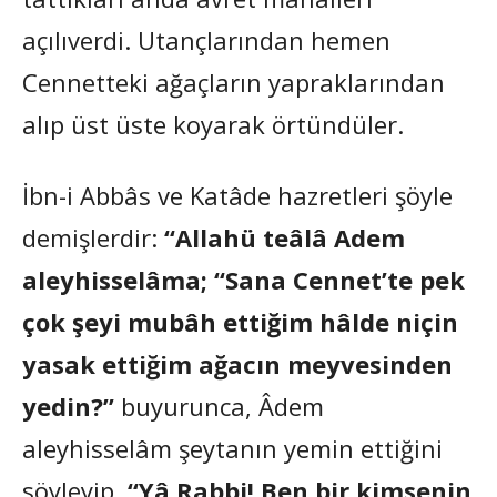
açılıverdi. Utançlarından hemen
Cennetteki ağaçların yapraklarından
alıp üst üste koyarak örtündüler.
İbn-i Abbâs ve Katâde hazretleri şöyle
demişlerdir:
“Allahü teâlâ Adem
aleyhisselâma; “Sana Cennet’te pek
çok şeyi mubâh ettiğim hâlde niçin
yasak ettiğim ağacın meyvesinden
yedin?”
buyurunca, Âdem
aleyhisselâm şeytanın yemin ettiğini
söyleyip,
“Yâ Rabbi! Ben bir kimsenin