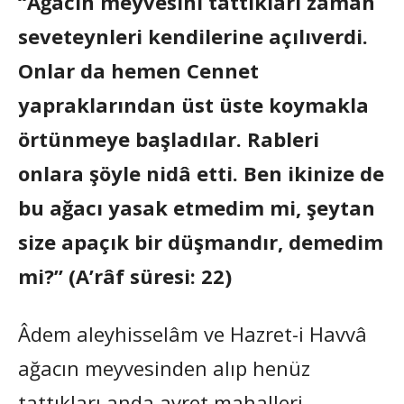
“Ağacın meyvesini tattıkları zaman
seveteynleri kendilerine açılıverdi.
Onlar da hemen Cennet
yapraklarından üst üste koymakla
örtünmeye başladılar. Rableri
onlara şöyle nidâ etti. Ben ikinize de
bu ağacı yasak etmedim mi, şeytan
size apaçık bir düşmandır, demedim
mi?” (A’râf süresi: 22)
Âdem aleyhisselâm ve Hazret-i Havvâ
ağacın meyvesinden alıp henüz
tattıkları anda avret mahalleri