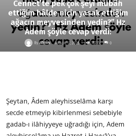
Cennet’te pek çok şeyi mubâh
ettiğim hâlde niçin yasak ettiğim
ağacın meyvesinden yedin?” Hz
Adem şöyle cevap verdi:
-
By
ADMIN
13215
ARALIK 17, 2025
0
Şeytan, Âdem aleyhisselâma karşı
secde etmeyip kibirlenmesi sebebiyle
gadab-ı ilâhiyyeye uğradığı için, Adem
aleyhisselâma ve Hazret-i Havvâ’ya