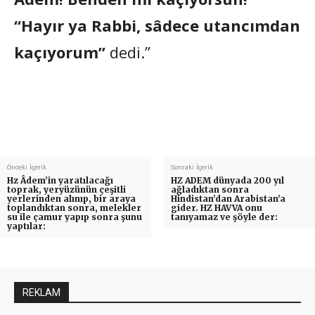
“Hayır ya Rabbi, sâdece utancımdan
kaçıyorum”
dedi.”
Önceki İçerik
Sonraki İçerik
Hz Âdem’in yaratılacağı
HZ ADEM dünyada 200 yıl
toprak, yeryüzünün çeşitli
ağladıktan sonra
yerlerinden alınıp, bir araya
Hindistan’dan Arabistan’a
toplandıktan sonra, melekler
gider. HZ HAVVA onu
su ile çamur yapıp sonra şunu
tanıyamaz ve şöyle der:
yaptılar:
REKLAM