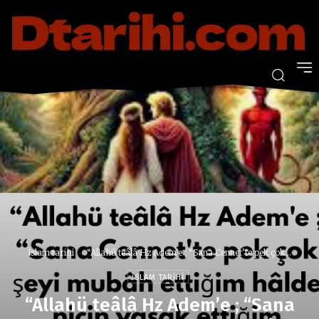
İslam tarihi
“Allahü teâlâ Hz Adem'e ; “Sana Cennet'te pek çok...
İSLAM TARIHI
“Allahü teâlâ Hz Adem’e ; “Sana