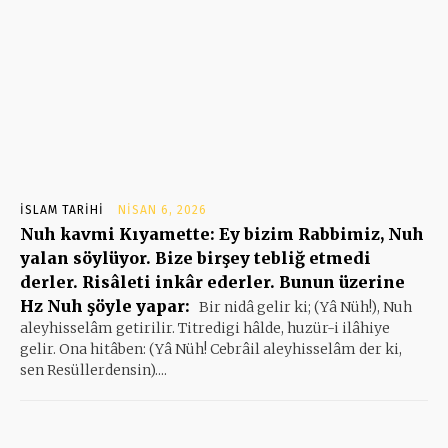
İSLAM TARIHI
NISAN 6, 2026
Nuh kavmi Kıyamette: Ey bizim Rabbimiz, Nuh
yalan söylüyor. Bize birşey tebliğ etmedi
derler. Risâleti inkâr ederler. Bunun üzerine
Hz Nuh şöyle yapar:
Bir nidâ gelir ki; (Yâ Nüh!), Nuh
aleyhisselâm getirilir. Titredigi hâlde, huzür-i ilâhiye
gelir. Ona hitâben: (Yâ Nüh! Cebrâil aleyhisselâm der ki,
sen Resüllerdensin)....