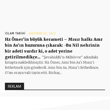
İSLAM TARIHI
HAZIRAN 22, 2022
Hz Ömer’in büyük kerameti – Mısır halkı Amr
bin As’ın huzuruna çıkarak: -Bu Nil nehrinin
bir adeti vardır ki, o adet yerine
getirilmedikçe...
''Şevahiddü'n-Nübüvve'' adındaki
kitapta nakledilmiştir: Hz Ömer, Amr bin As'ı Mısır'ı
fethetmek için gönderdi. Amr bin As, Mısır'ı fethedince,
O'nu oraya vali tayin etti. Birkaç...
REKLAM