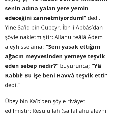
senin adına yalan yere yemin
edeceğini zannetmiyordum!”
dedi.
Yine Sa’id bin Cübeyr, İbn-i Abbâs’dan
şöyle nakletmiştir: Allahü teâlâ Âdem
aleyhisselâma;
“Seni yasak ettiğim
ağacın meyvesinden yemeye teşvik
eden sebep nedir?”
buyurunca;
“Yâ
Rabbi! Bu işe beni Havvâ teşvik etti”
dedi.”
Übey bin Ka’b’den şöyle rivâyet
edilmiştir: Resülullah (sallallahü aleyhi