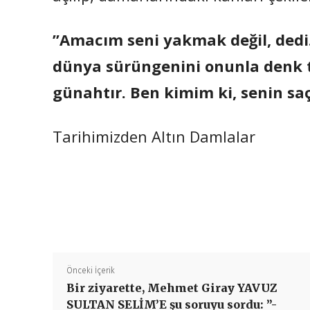
”Amacım seni yakmak değil, dedi.
dünya sürüngenini onunla denk t
günahtır. Ben kimim ki, senin sa
Tarihimizden Altın Damlalar
Önceki İçerik
Bir ziyarette, Mehmet Giray YAVUZ
SULTAN SELİM’E şu soruyu sordu: ”-