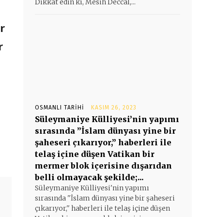
Dikkat edin ki, Mesih Deccal,...
r
r
OSMANLI TARIHI
KASIM 26, 2023
Süleymaniye Külliyesi’nin yapımı
sırasında ”İslam dünyası yine bir
şaheseri çıkarıyor,” haberleri ile
telaş içine düşen Vatikan bir
mermer blok içerisine dışarıdan
belli olmayacak şekilde;...
Süleymaniye Külliyesi'nin yapımı
sırasında ''İslam dünyası yine bir şaheseri
çıkarıyor,'' haberleri ile telaş içine düşen