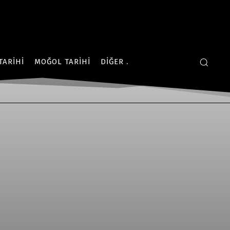
TARIHI
MOĞOL TARIHI
DIĞER