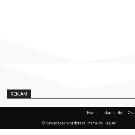
REKLAM
Home
İslam tarihi
Osma
© Newspaper WordPress Theme by TagDiv