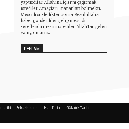
yaptırdılar. Allah'ın Elçisi'ni çağırmak
istediler. Amaçları, inananları bölmekti.
Mescidi süsledikten sonra, Resulullah'a
haber gönderdiler, gelip mescidi
şereflendirmesini istediler. Allah'tan gelen
vahiy, onların...
REKLAM
r tarihi
Selçuklu tarihi
Hun Tarihi
Göktürk Tarihi