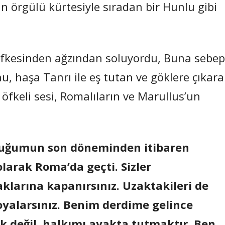
n örgülü kürtesiyle sıradan bir Hunlu gibi
öfkesinden ağzından soluyordu, Buna sebep
nu, haşa Tanrı ile eş tutan ve göklere çıkar
 öfkeli sesi, Romalıların ve Marullus’un
ukluğumun son döneminden itibaren
olarak Roma’da geçti. Sizler
aklarına kapanırsınız. Uzaktakileri de
 oyalarsınız. Benim derdime gelince
ak değil, halkımı ayakta tutmaktır. Ben