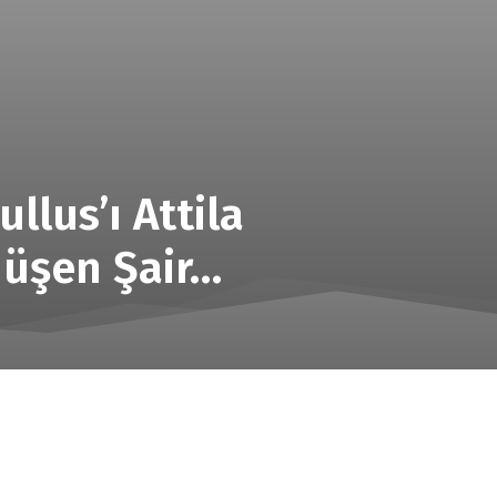
llus’ı Attila
düşen Şair…