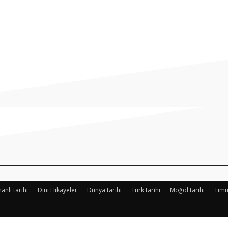
Paylaş
nlı tarihi
Dini Hikayeler
Dünya tarihi
Türk tarihi
Moğol tarihi
Timu