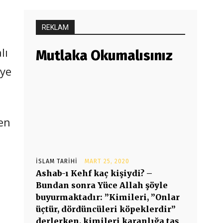
REKLAM
lı
Mutlaka Okumalısınız
iye
len
İSLAM TARIHI
MART 25, 2020
Ashab-ı Kehf kaç kişiydi? –
Bundan sonra Yüce Allah şöyle
buyurmaktadır: ”Kimileri, ”Onlar
üçtür, dördüncüleri köpeklerdir”
derlerken, kimileri karanlığa taş