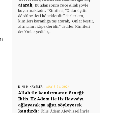
atarak,
Bundan sonra Yüce Allah şöyle
buyurmaktadır: ''Kimileri, ''Onlar üçtür,
dördüncüleri köpeklerdir'' derlerken,
kimileri karanlığa taş atarak, ''Onlar beştir,
altıncıları köpekleridir.'' dediler. Kimileri
de: ''Onlar yedidir,...
an
DINI HIKAYELER
MAYIS 24, 2024
Allah ile kandırmanın örneği:
İblis, Hz Adem ile Hz Havva’yı
ağlayarak şu ağıtı söyleyerek
kandırdı:
İblis; Âdem Aleyhisselâm'la