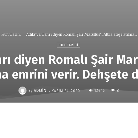
Hun Tarihi
Attila’ya Tanrı diyen Romalı Şair Marullus'ı Attila ateşe atılma...
HUN TARIHI
nrı diyen Romalı Şair Maru
ma emrini verir. Dehşete 
-
By
ADMIN
13446
KASIM 24, 2020
0
Paylaş