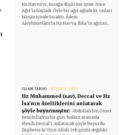
Hz.Havva'yı, tuzağa düşürme işine, önce
r
Ağıt'la başladı. Öyle bir ağıt ağladı ki, onları
hüzün içinde bıraktı. Âdem
Aleyhisselâm'la Hz.Havva, İblis'in ağıtını...
ı
İSLAM TARIHI
NISAN 6, 2020
Hz Muhammed (sav), Deccal ve Hz
İsa’nın özelliklerini anlatarak
şöyle buyurmuştur:
Abdullah bin Ömer
Resulullah'ın bir gün halkın arasında
Mesih Deccal'i anlatarak şöyle buyurdu:
Şüphesiz ki Yüce Allah, tek gözlü değildir.