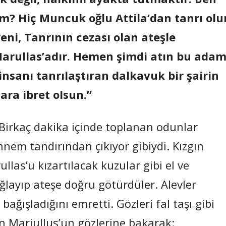
im? Hiç Muncuk oğlu Attila’dan tanrı olu
ni, Tanrının cezası olan ateşle
Marullas’adır. Hemen şimdi atın bu adam
 insanı tanrılaştıran dalkavuk bir şairin
ra ibret olsun.”
 Birkaç dakika içinde toplanan odunlar
ennem tandırından çıkıyor gibiydi. Kızgın
rullas’u kızartılacak kuzular gibi el ve
layıp ateşe doğru götürdüler. Alevler
bağışladığını emretti. Gözleri fal taşı gibi
en Mariullus’un gözlerine bakarak: