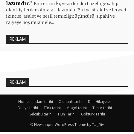
lazımdır.”
Emrettim ki, vezirler dört özelliğe sahip
olan kişilerden olmaları lazımdır. Birincisi, akıl ve feraset;
ikincisi, asalet ve nesil temizliği; üçüncüsü, sipahi ve
raiyeye hoş muamele...
REKLAM
REKLAM
Home
İslam tarihi
Osmanlı tarihi
Dini Hikayeler
Dünya tarihi
Türk tarihi
Moğol tarihi
Timur tarihi
Selçuklu tarihi
Hun Tarihi
Göktürk Tarihi
© Newspaper WordPress Theme by TagDiv