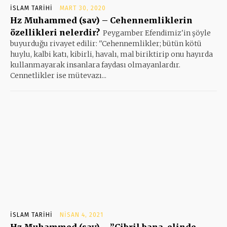
İSLAM TARIHI
MART 30, 2020
Hz Muhammed (sav) – Cehennemliklerin
özellikleri nelerdir?
Peygamber Efendimiz'in şöyle
buyurduğu rivayet edilir: ''Cehennemlikler; bütün kötü
huylu, kalbi katı, kibirli, havalı, mal biriktirip onu hayırda
kullanmayarak insanlara faydası olmayanlardır.
Cennetlikler ise mütevazı...
İSLAM TARIHI
NISAN 4, 2021
Hz Muhammed (sav) – ”Cibril bana, elinde