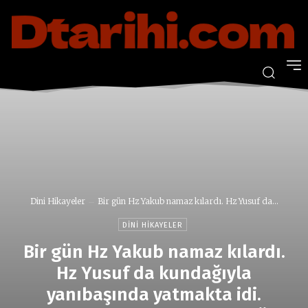
Dini Hikayeler
Bir gün Hz Yakub namaz kılardı. Hz Yusuf da...
DINI HIKAYELER
Bir gün Hz Yakub namaz kılardı.
Hz Yusuf da kundağıyla
yanıbaşında yatmakta idi.