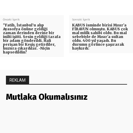
Önceki İçerik
Sonraki İçerik
”Fatih, İstanbul’u alıp
KABUS isminde birisi Mısır’a
Ayasofya önüne geldiği
FİRAVUN olmuştu. KABUS çok
zaman derinden derine bir
mal mülk sahibi oldu. Bu mal
inilti işitti. Sesin geldiği tarafa
sebebiyle de Mısır’a sultan
bir adam gönderildi. Hali
oldu. 400 yıl yaşadı. Bu
perişan bir Keşiş getirdiler,
durumu görünce şaşırarak
huzura çıkardılar. -Niçin
haykırdı:
hapsedildin?
REKLAM
Mutlaka Okumalısınız