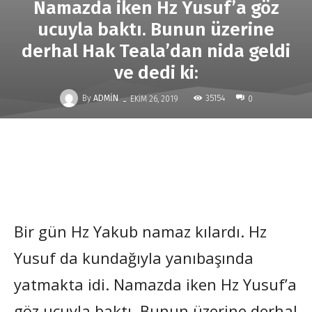
Namazda iken Hz Yusuf’a göz
ucuyla baktı. Bunun üzerine
derhal Hak Teala’dan nida geldi
ve dedi ki:
-
By
ADMIN
35154
EKIM 26, 2019
0
Bir gün Hz Yakub namaz kılardı. Hz
Yusuf da kundağıyla yanıbaşında
yatmakta idi. Namazda iken Hz Yusuf’a
göz ucuyla baktı. Bunun üzerine derhal