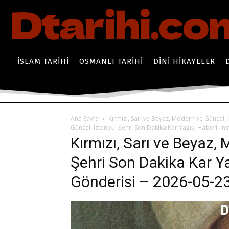
İSLAM TARIHI
OSMANLI TARIHI
DINI HIKAYELER
Ana Sayfa
Kırmızı, Sarı ve Beyaz, Modern ve Güncel,
Güncel, İstanbul Şehri Son Dakika Kar Yağışı Haberi, 
Kırmızı, Sarı ve Beyaz,
Şehri Son Dakika Kar Y
Gönderisi – 2026-05-