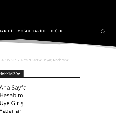
TARIHI
MOĞOL TARIHI
DIĞER
T102635.627
Kırmızı, Sarı ve Beyaz, Modern ve
HAKKIMIZDA
Ana Sayfa
Hesabım
Üye Giriş
Yazarlar