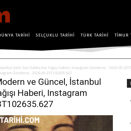
DÜNYA TARIHI
SELÇUKLU TARIHI
TÜRK TARIHI
TIMUR 
 İstanbul Şehri Son Dakika Kar Yağışı Haberi, Instagram Gönderisi – 2026-05-23
Instagram Gönderisi - 2026-05-23T102635.627
 Modern ve Güncel, İstanbul
ağışı Haberi, Instagram
23T102635.627