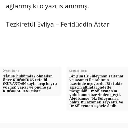
ağlarmış ki o yazı ıslanırmış.
Tezkiretül Evliya – Feridüddin Attar
Önceki İçerik
Sonraki İçerik
TİMUR hükümdar olmadan
Bir gün Hz Süleyman saltanat
önce KUR’AN’DAN tefe’ül
ve azamet ile tahtının
(KUR’AN’DAN sayfa açıp hayra
üzerinde uçuyordu. Bir fakir
yorma) yapar ve önüne şu
ağacın altında ibadetle
KUR’AN SURESİ çıkar:
meşguldü. Hz Süleyman’ın
yolu bunun üzerinden geçti.
Abid kimse ”Hz Süleyman’a
baktı. Bu azameti seyretti. Ve
Hz Süleyman’a şöyle dedi: