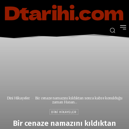
Dini Hikayeler
Bir cenaze namazını kıldıktan sonra kabre konulduğu
zaman Hasan...
DINI HIKAYELER
Bir cenaze namazını kıldıktan