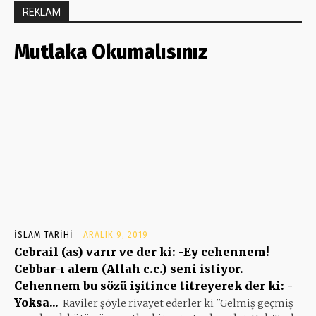
REKLAM
Mutlaka Okumalısınız
İSLAM TARIHI
ARALIK 9, 2019
Cebrail (as) varır ve der ki: -Ey cehennem!
Cebbar-ı alem (Allah c.c.) seni istiyor.
Cehennem bu sözü işitince titreyerek der ki: -
Yoksa...
Raviler şöyle rivayet ederler ki ''Gelmiş geçmiş