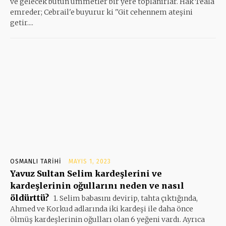
ve gelecek bütün ümmetler bir yere toplanırlar. Hak Teala
emreder; Cebrail'e buyurur ki ''Git cehennem ateşini
getir....
OSMANLI TARIHI
MAYIS 1, 2023
Yavuz Sultan Selim kardeşlerini ve
kardeşlerinin oğullarını neden ve nasıl
öldürttü?
1. Selim babasını devirip, tahta çıktığında,
Ahmed ve Korkud adlarında iki kardeşi ile daha önce
ölmüş kardeşlerinin oğulları olan 6 yeğeni vardı. Ayrıca