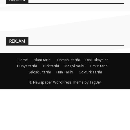
REKLAM
Home
İslam tarihi
Osmanlı tarihi
Dini Hikayeler
Dünya tarihi
Türk tarihi
Moğol tarihi
Timur tarihi
Selçuklu tarihi
Hun Tarihi
Göktürk Tarihi
© Newspaper WordPress Theme by TagDiv